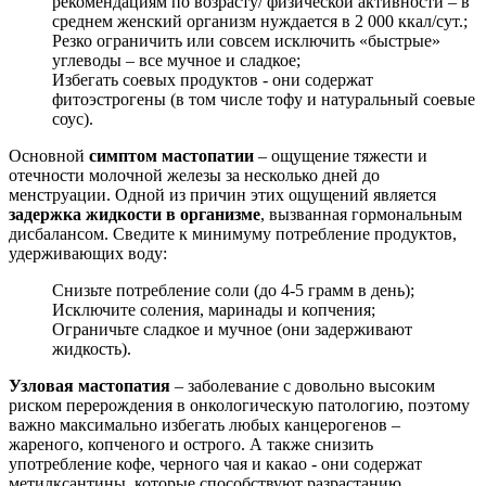
рекомендациям по возрасту/ физической активности – в
среднем женский организм нуждается в 2 000 ккал/сут.;
Резко ограничить или совсем исключить «быстрые»
углеводы – все мучное и сладкое;
Избегать соевых продуктов - они содержат
фитоэстрогены (в том числе тофу и натуральный соевые
соус).
Основной
симптом мастопатии
– ощущение тяжести и
отечности молочной железы за несколько дней до
менструации. Одной из причин этих ощущений является
задержка жидкости в организме
, вызванная гормональным
дисбалансом. Сведите к минимуму потребление продуктов,
удерживающих воду:
Снизьте потребление соли (до 4-5 грамм в день);
Исключите соления, маринады и копчения;
Ограничьте сладкое и мучное (они задерживают
жидкость).
Узловая мастопатия
– заболевание с довольно высоким
риском перерождения в онкологическую патологию, поэтому
важно максимально избегать любых канцерогенов –
жареного, копченого и острого. А также снизить
употребление кофе, черного чая и какао - они содержат
метилксантины, которые способствуют разрастанию